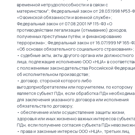
временной нетрудоспособности и в связи с
материнством"; Федеральный закон от 28.03.1998 №53-Ф
«О воинской обязанности и военной службе»;
Федеральный закон от 07.08.2001 № 115-ФЗ «О
противодействии легализации (отмыванию) доходов,
полученных преступным путём, и финансированию
терроризма»; Федеральный закон от 16.07.1999 № 165-Ф
«Об основах обязательного социального страхования»;
• судебные акты, акты другого органа или должностного
лица, подлежащие исполнению ООО «НЦА» в соответств
с положениями законодательства Российской Федерац
об исполнительном производстве;
• договор, стороной которого либо
выгодоприобретателем или поручителем, по которому
является субъект ПДн, если обработка ПДн необходима
для заключения указанного договора или исполнения
обязательств по договору;
• обеспечение и/или осуществление защиты жизни,
здоровья или иных жизненно важных интересов субъект
ПДн, если получение согласия субъекта ПДн невозможн
• права и законные интересы ООО «НЦА», третьих лиц,